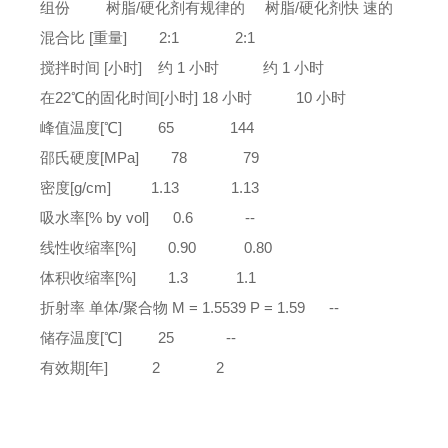
组份 树脂/硬化剂有规律的 树脂/硬化剂快 速的
混合比 [重量] 2:1
2:1
搅拌时间 [小时] 约 1 小时 约 1 小时
在22℃的固化时间[小时] 18 小时 10 小时
峰值温度[℃] 65 144
邵氏硬度[MPa] 78 79
密度[g/cm] 1.13 1.13
吸水率[% by vol] 0.6 --
线性收缩率[%] 0.90 0.80
体积收缩率[%] 1.3 1.1
折射率 单体/聚合物 M = 1.5539 P = 1.59 --
储存温度[℃] 25 --
有效期[年] 2 2