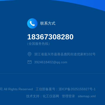
联系方式
18367308280
（全国服务热线）
浙江省嘉兴市嘉善县惠民街道优家村102号
3924618402@qq.com
 All Rights Reserved 工信部备案号：
浙ICP备2025155927号-1
技术支持：
化工仪器网
管理登录
sitemap.xml