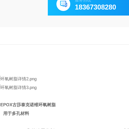
服务热线
18367308280
t® EPOX古莎泰克诺维
环氧树脂
用于多孔材料