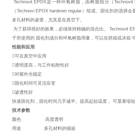
Technovit EPOX是一种环氧树脂，
由树脂组分（Technovit 
（Technovi EPOX hardener regular）组
多孔材料的渗透，尤其是在真空下。
为了获得很好的效果，必须保持精确的混合比。 Technovit 
于所使用的 固化剂成分和环氧树脂用量，可以在烘箱或冰箱 
性能和应用

可在真空中应用

透明度高，与工件粘附性好

对紫外光稳定

固化时间可灵活应变

渗透性好
快速固化剂，固化时间几乎减半。提高起始温度， 可显著缩
技术参数
颜色
高度透明
用途 多孔材料的镶嵌