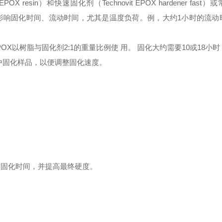
EPOX resin）和快速固化剂（Technovit EPOX hardener fas
成。固化剂的选择会影响固化时间、流动时间，尤其是温度负荷。例，大约1小时的流
EPOX以树脂与固化剂2:1的重量比例使 用。 固化大约需要10或18小
中固化样品，以便调整固化速度。
短固化时间，并提高最终硬度。