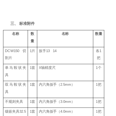
三、
标准附件
名称
数
名称
数量
量
DCW150切
1片
扳手
13 14
各
1
割片
把
单马鞍状夹
1套
X
轴精度尺
1个
具
双马鞍状夹
1套
内六角扳手（
2.5mm）
1把
具
不规则夹具
1套
内六角扳手（
3
.0mm）
1把
镶嵌夹具
3
2.5
1套
内六角扳手（
4
.0mm）
1把