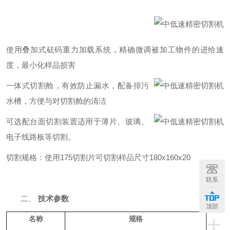
使用叠加式砝码重力加载系统，精确微调被加工物件的进给速
度，最小化样品损害
一体式切割舱，有效防止漏水，配备排污
水槽，方便与对切割舱的清洁
可选配
台面切割装置
适用于薄片、玻璃、
电子线路板等切割。
切割规格：
使用
175切割片可切割样品尺寸
180x160x20
联系
二、
技术参数
顶部
+
名称
规格