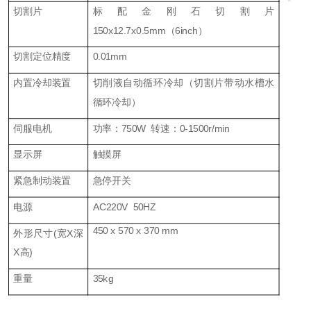
切割片
标配金刚石切割片
150x12.7x0.
5
mm（6inch）
切割定位精度
0.01mm
内置冷却装置
切削液自动循环冷却（切割片带动水槽水
循环冷却）
伺服
电机
功率：
7
50W 转速：0-
1500
r/min
显示屏
触摸屏
紧急制动装置
急停开关
电源
AC220V 50HZ
450
x
570
x
3
7
0
mm
外形尺寸
(宽X深
X高)
重量
3
5
kg