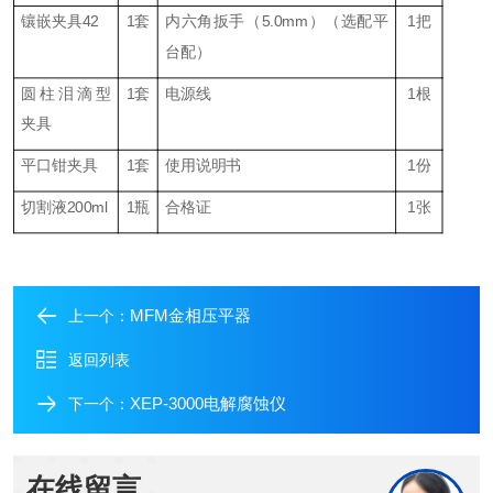
镶嵌夹具
42
1套
内六角扳手（
5
.0mm）
（
选配平
1把
台配）
圆柱泪滴型
1套
电源线
1根
夹具
平口
钳
夹具
1套
使用说明书
1份
切割液
200ml
1瓶
合格证
1张
MFM金相压平器
上一个：
返回列表
XEP-3000电解腐蚀仪
下一个：
在线留言